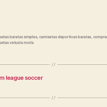
setas baratas simples
,
camisetas deportivas baratas
,
compra
s
setas vetusta morla
am league soccer