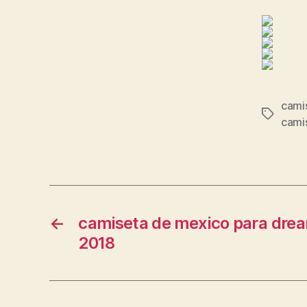
cami
Etiqueta
cami
←
camiseta de mexico para dre
2018