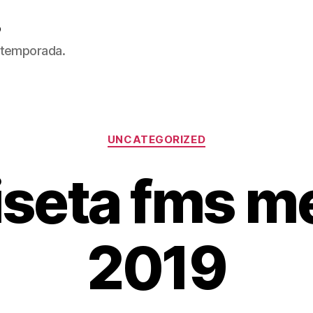
5
 temporada.
Categorías
UNCATEGORIZED
seta fms m
2019