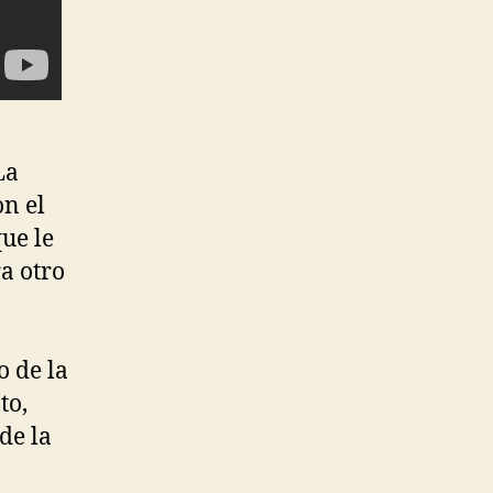
La
on el
que le
a otro
o de la
to,
de la