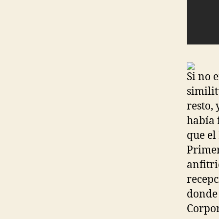
Si no 
simili
resto,
había 
que el
Primer
anfitr
recepc
donde 
Corpor