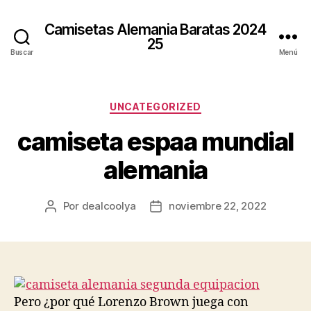
Camisetas Alemania Baratas 2024
25
Buscar
Menú
Categorías
UNCATEGORIZED
camiseta espaa mundial
alemania
Por
dealcoolya
noviembre 22, 2022
Autor
Fecha
de
de
la
la
entrada
entrada
Pero ¿por qué Lorenzo Brown juega con