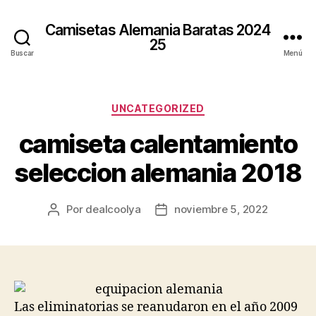
Camisetas Alemania Baratas 2024
25
Buscar
Menú
Categorías
UNCATEGORIZED
camiseta calentamiento
seleccion alemania 2018
Por
dealcoolya
noviembre 5, 2022
Autor
Fecha
de
de
la
la
entrada
entrada
Las eliminatorias se reanudaron en el año 2009