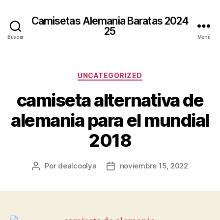
Camisetas Alemania Baratas 2024
25
Buscar
Menú
Categorías
UNCATEGORIZED
camiseta alternativa de
alemania para el mundial
2018
Por
dealcoolya
noviembre 15, 2022
Autor
Fecha
de
de
la
la
entrada
entrada