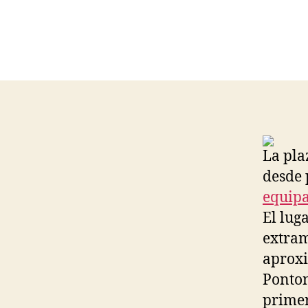
La pla
desde p
equipa
El lug
extram
aproxi
Ponto
primer