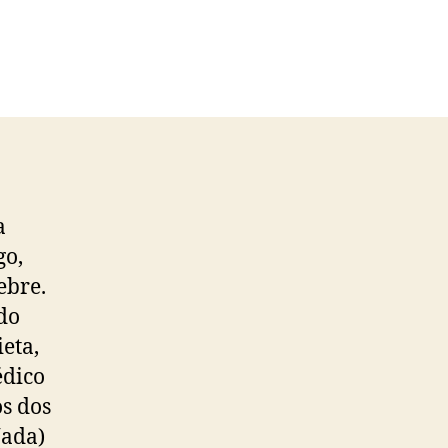
a
go,
ebre.
do
ieta,
édico
os dos
ada)