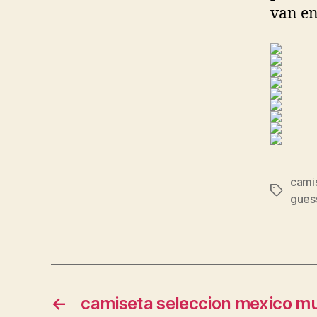
van e
cami
Etiqueta
gues
←
camiseta seleccion mexico mu