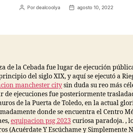
Por
dealcoolya
agosto 10, 2022
Autor
Fecha
de
de
la
la
entrada
entrada
za de la Cebada fue lugar de ejecución públic
rincipio del siglo XIX, y aquí se ejecutó a Rie
cion manchester city
sin duda su reo más cél
ar de ejecuciones fue posteriormente traslada
uros de la Puerta de Toledo, en la actual glor
madamente donde se encuentra el Centro M
nes,
equipacion psg 2023
curiosa paradoja. , l
os (Acuérdate Y Escúchame y Simplemente N