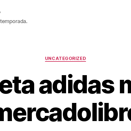
5
 temporada.
Categorías
UNCATEGORIZED
eta adidas 
mercadolibr