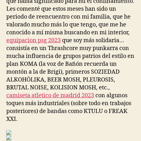
que había significado para mí el confinamiento.
Les comenté que estos meses han sido un
periodo de reencuentro con mi familia, que he
valorado mucho más lo que tengo, que me he
conocido a mí misma buscando en mi interior,
equipacion psg 2023
que soy más solidaria… 
consistía en un Thrashcore muy punkarra con
mucha influencia de grupos patrios del estilo en
plan KOMA (la voz de Bañón recuerda un
montón a la de Brigi), primeros SOZIEDAD
ALKOHÓLIKA, BEER MOSH, PLEUROSIS,
BRUTAL NOISE, KOLISION MOSH, etc.,
camiseta atletico de madrid 2023
con algunos
toques más industriales (sobre todo en trabajos
posteriores) de bandas como KTULU o FREAK
XXI.