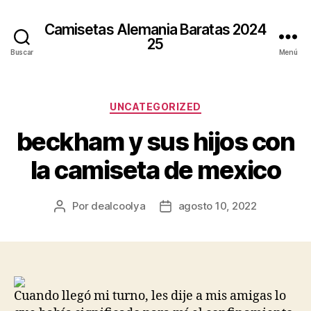
Camisetas Alemania Baratas 2024
25
Buscar
Menú
Categorías
UNCATEGORIZED
beckham y sus hijos con
la camiseta de mexico
Por
dealcoolya
agosto 10, 2022
Autor
Fecha
de
de
la
la
entrada
entrada
Cuando llegó mi turno, les dije a mis amigas lo