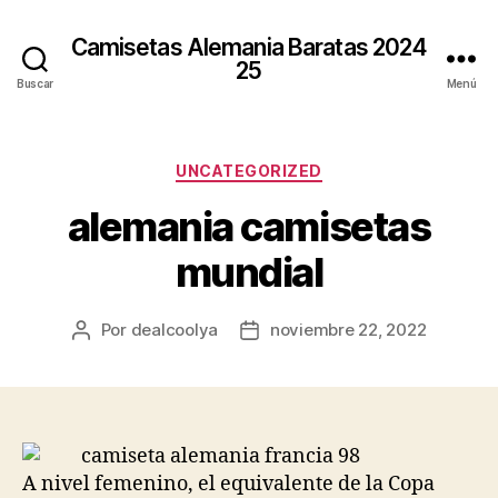
Camisetas Alemania Baratas 2024
25
Buscar
Menú
Categorías
UNCATEGORIZED
alemania camisetas
mundial
Por
dealcoolya
noviembre 22, 2022
Autor
Fecha
de
de
la
la
entrada
entrada
A nivel femenino, el equivalente de la Copa