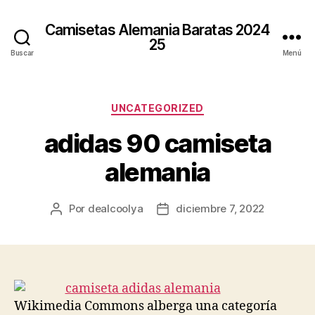
Camisetas Alemania Baratas 2024
25
Buscar
Menú
Categorías
UNCATEGORIZED
adidas 90 camiseta
alemania
Por
dealcoolya
diciembre 7, 2022
Autor
Fecha
de
de
la
la
entrada
entrada
Wikimedia Commons alberga una categoría