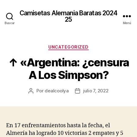
Camisetas Alemania Baratas 2024
25
Buscar
Menú
Categorías
UNCATEGORIZED
↑ «Argentina: ¿censura
A Los Simpson?
Por
dealcoolya
julio 7, 2022
Autor
Fecha
de
de
la
la
entrada
entrada
En 17 enfrentamientos hasta la fecha, el
Almería ha logrado 10 victorias 2 empates y 5