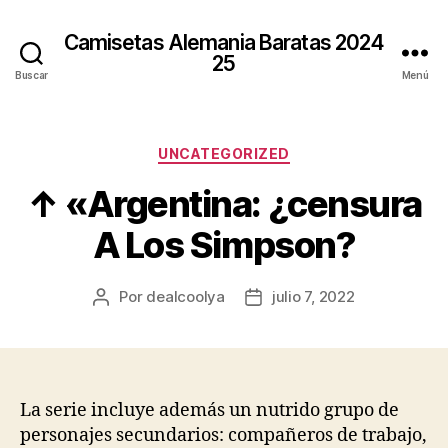
Camisetas Alemania Baratas 2024
25
Buscar
Menú
Categorías
UNCATEGORIZED
↑ «Argentina: ¿censura
A Los Simpson?
Por
dealcoolya
julio 7, 2022
Autor
Fecha
de
de
la
la
entrada
entrada
La serie incluye además un nutrido grupo de
personajes secundarios: compañeros de trabajo,